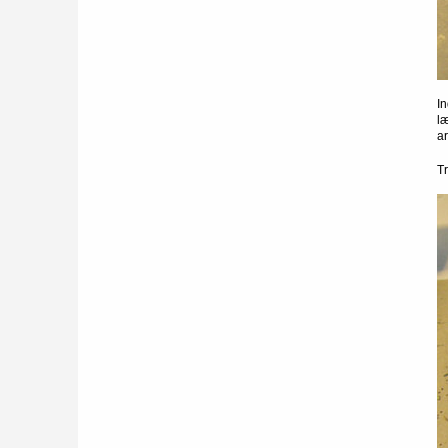
I
l
a
T