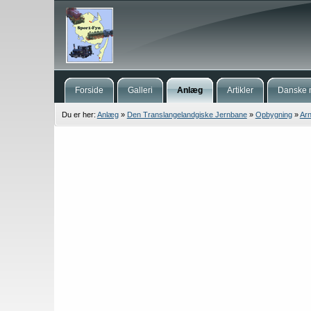
Forside
Galleri
Anlæg
Artikler
Danske 
Du er her:
Anlæg
»
Den Translangelandgiske Jernbane
»
Opbygning
»
Arn