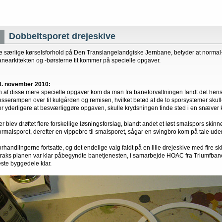
Dobbeltsporet drejeskive
e særlige kørselsforhold på Den Translangelandgiske Jernbane, betyder at normal- 
anearkitekten og -børsterne tit kommer på specielle opgaver.
4. november 2010:
n af disse mere specielle opgaver kom da man fra baneforvaltningen fandt det hens
æsserampen over til kulgården og remisen, hvilket betød at de to sporsystemer skul
or yderligere at besværliggøre opgaven, skulle krydsningen finde sted i en snæver
er blev drøftet flere forskellige løsningsforslag, blandt andet et løst smalspors skin
ormalsporet, derefter en vippebro til smalsporet, sågar en svingbro kom på tale uden
rhandlingerne fortsatte, og det endelige valg faldt på en lille drejeskive med fire s
traks planen var klar påbegyndte banetjenesten, i samarbejde HOAC fra Triumfbanen 
este byggedele klar.