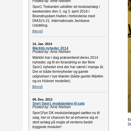
Posted by: Arne Nielsen
Spor1 Trekanten udstiller sit modulanlæg i
weekenden den 2. og 3. april 2016 i
Bramdrupdam Hallen i forbindelse med
DMJU's 21. Internationale Jernbane
Udstilling.
[
More
]
14. Jan. 2014
Märklin nyheder 2014
Posted by: Arne Nielsen
Märklin har i dag præsenteret deres 2014
nyheder, og til en forandring er der flere
Spor1 nyheder end der har været i mange år.
Der er både formnyheder og gamle
udgivelser i nye klæder (både gamle Märklin
og ex Hübner modeller).
[
More
]
09. Dec. 2013
Stort Spor1 modulanlæg til salg
Posted by: Arne Nielsen
Spor1Fyn DK modulanlægget sættes nu til
salg, her er chancen for at erhverve sig et
E
stort anlæg på nogle af verdens bedst
Dr
byggede moduler!