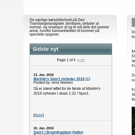
De særlige kørselsforhold på Den
Translangelandgiske Jernbane, betyder at
normal- og smalspor af og til må dele det samme
areal, hvorfor banearkitekten tit kommer på
D
specielle opgaver.
b
Sidste nyt
1
E
Page 1 of 4
>
>>
l
F
13. Jan. 2016
D
Marklin's Spor1 nyheder 2016 (1)
n
Posted by: Arne Nielsen
Så er sløret løftet for de første af Märklin's
Fo
2016 nyheder i skale 1:32 / Spor1.
S
fl
[
More
]
10. Jan. 2016
Spor1 i Bramdrupdam Hallen