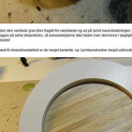
nden den samlede grav blev fragtet fra værkstede og ud på selve banestrækningen, bl
ægges på selve drejeskiven, så banearbejderne ikke falder over skinnerne i dagligdag
rbejde!
ræet til drejeskivedækket er de meget berømte, og i jernbanekredse meget udbred