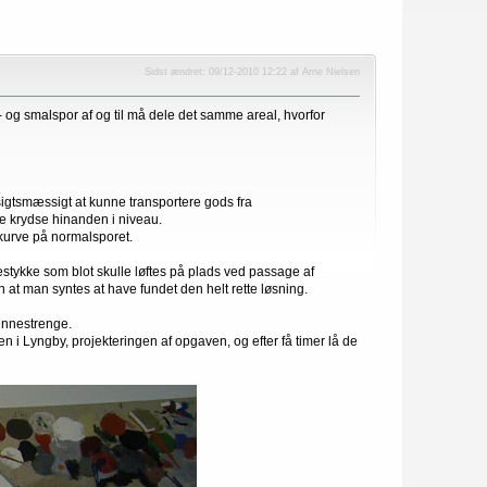
Sidst ændret: 09/12-2010 12:22 af Arne Nielsen
og smalspor af og til må dele det samme areal, hvorfor
igtsmæssigt at kunne transportere gods fra
le krydse hinanden i niveau.
 kurve på normalsporet.
nestykke som blot skulle løftes på plads ved passage af
 at man syntes at have fundet den helt rette løsning.
kinnestrenge.
i Lyngby, projekteringen af opgaven, og efter få timer lå de