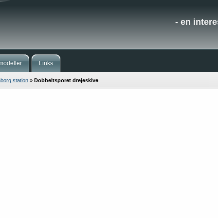
- en inter
modeller
Links
borg station
»
Dobbeltsporet drejeskive