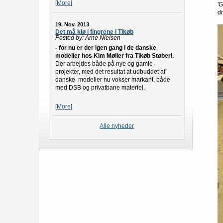
[
More
]
'
d
19. Nov. 2013
Det må klø i fingrene i Tikøb
Posted by: Arne Nielsen
- for nu er der igen gang i de danske
modeller hos Kim Møller fra Tikøb Støberi.
Der arbejdes både på nye og gamle
projekter, med det resultat at udbuddet af
danske modeller nu vokser markant, både
med DSB og privatbane materiel.
[
More
]
Alle nyheder