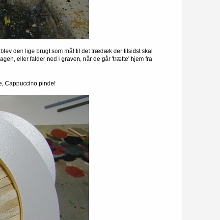
ev den lige brugt som mål til det trædæk der tilsidst skal
en, eller falder ned i graven, når de går 'trætte' hjem fra
te, Cappuccino pinde!